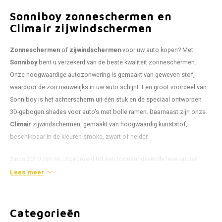
Mazda
Jeep
Sonniboy zonneschermen en
Autoz
Climair zijwindschermen
Mercedes
Kia
Autoz
Zonneschermen
of
zijwindschermen
voor uw auto kopen? Met
Mini
Lancia
Sonniboy
bent u verzekerd van de beste kwaliteit zonneschermen.
Autoz
Onze hoogwaardige autozonwering is gemaakt van geweven stof,
Nissan
Land Rover
waardoor de zon nauwelijks in uw auto schijnt. Een groot voordeel van
Autoz
Opel
Lexus
Sonniboy is het achterscherm uit één stuk en de speciaal ontworpen
3D-gebogen shades voor auto's met bolle ramen. Daarnaast zijn onze
Autoz
Peugeot
Mazda
Climair
zijwindschermen, gemaakt van hoogwaardig kunststof,
beschikbaar in de kleuren smoke, zwart of helder.
Autoz
Porsche
Mercedes
Sinds 2010 zijn wij uitgegroeid tot een toonaangevende leverancier
Autoz
van autozonwering en zijwindschermen. Voor meer informatie over
Lees meer
Renault
Mini
Sonniboy en Climair verwijzen wij u graag naar onze instructiefilm bij
het product, waar u een voorbeeld van het product en de montage
Seat
Mitsubishi
kunt zien. Heeft u vragen? Wij helpen u graag. Neem contact met ons
Categorieën
Skoda
Nissan
op via
050-7210808
of stuur een e-mail naar
info@sonniboy.nl