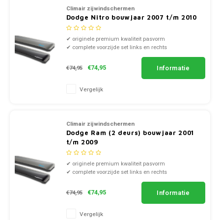
Mazda
Climair zijwindschermen
Jeep
Dodge Nitro bouwjaar 2007 t/m 2010
Autoz
Mercedes
✔ originele premium kwaliteit pasvorm
Kia
Autoz
✔ complete voorzijde set links en rechts
Mini
✔ doorzichtig smoke of zwart kunststof
Lancia
Informatie
€74,95
€74,95
Autoz
Nissan
Land Rover
Vergelijk
Autoz
Opel
Lexus
Autoz
Peugeot
Climair zijwindschermen
Dodge Ram (2 deurs) bouwjaar 2001
Mazda
t/m 2009
Autoz
Porsche
Mercedes
✔ originele premium kwaliteit pasvorm
Autoz
Renault
✔ complete voorzijde set links en rechts
✔ doorzichtig smoke of zwart kunststof
Mini
Informatie
€74,95
€74,95
Seat
Mitsubishi
Vergelijk
Skoda