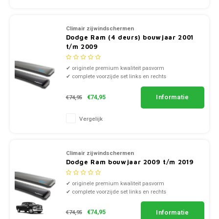
Nissan
Smart
Climair zijwindschermen
Opel
Dodge Ram (4 deurs) bouwjaar 2001
Subaru
t/m 2009
Peugeot
✔ originele premium kwaliteit pasvorm
Suzuki
✔ complete voorzijde set links en rechts
✔ doorzichtig smoke of zwart kunststof
Porsche
Toyota
Informatie
€74,95
€74,95
Renault
Volkswagen
Vergelijk
Saab
Volvo
Climair zijwindschermen
Seat
Dodge Ram bouwjaar 2009 t/m 2019
Skoda
✔ originele premium kwaliteit pasvorm
✔ complete voorzijde set links en rechts
✔ doorzichtig smoke of zwart kunststof
Smart
Informatie
€74,95
€74,95