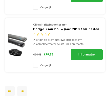
SsangYong
Vergelijk
Subaru
Climair zijwindschermen
Suzuki
Dodge Ram bouwjaar 2019 t/m heden
✔ originele premium kwaliteit pasvorm
Toyota
✔ complete voorzijde set links en rechts
✔ doorzichtig smoke of zwart kunststof
Volkswagen
Informatie
€79,95
€74,95
Volvo
Vergelijk