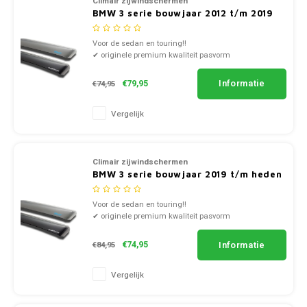
Climair zijwindschermen
BMW 3 serie bouwjaar 2012 t/m 2019
Voor de sedan en touring!!
✔ originele premium kwaliteit pasvorm
✔ complete voorzijde set links en rechts
✔ doorzichtig smoke of zwart kunststof
Informatie
€79,95
€74,95
Vergelijk
Climair zijwindschermen
BMW 3 serie bouwjaar 2019 t/m heden
Voor de sedan en touring!!
✔ originele premium kwaliteit pasvorm
✔ complete voorzijde set links en rechts
✔ doorzichtig smoke of zwart kunststof
Informatie
€74,95
€84,95
Vergelijk