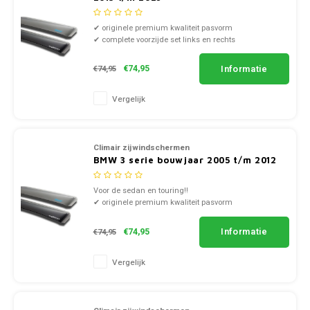
SsangYong
✔ originele premium kwaliteit pasvorm
✔ complete voorzijde set links en rechts
Subaru
✔ doorzichtig smoke of zwart kunststof
Informatie
€74,95
€74,95
Suzuki
Vergelijk
Toyota
Climair zijwindschermen
Volkswagen
BMW 3 serie bouwjaar 2005 t/m 2012
Volvo
Voor de sedan en touring!!
✔ originele premium kwaliteit pasvorm
✔ complete voorzijde set links en rechts
✔ doorzichtig smoke of zwart kunststof
Informatie
€74,95
€74,95
Vergelijk