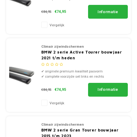
✔ doorzichtig smoke of zwart kunststof
Nissan
Informatie
€74,95
€84,95
Smart
Opel
Vergelijk
Subaru
Peugeot
Suzuki
Climair zijwindschermen
BMW 2 serie Active Tourer bouwjaar
Porsche
2021 t/m heden
Toyota
Renault
✔ originele premium kwaliteit pasvorm
Volkswagen
✔ complete voorzijde set links en rechts
✔ doorzichtig smoke of zwart kunststof
Saab
Volvo
Informatie
€74,95
€84,95
Seat
Vergelijk
Skoda
Climair zijwindschermen
Smart
BMW 2 serie Gran Tourer bouwjaar
2015 t/m 2023