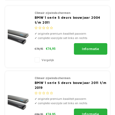
Autoz
Autoz
Dodge
Autoz
Autoz
Autoz
Autoz
Autoz
Autoz
Autoz
Autoz
Autoz
Autoz
Dacia
Climair zijwindschermen
Autoz
Fiat
Autoz
Autoz
BMW 1 serie 5 deurs bouwjaar 2004
Autoz
Autoz
t/m 2011
Autoz
Autoz
Autoz
Autoz
Daewoo
Autoz
Ford
Autoz
Autoz
✔ originele premium kwaliteit pasvorm
Autoz
Autoz
Daihatsu
✔ complete voorzijde set links en rechts
Autoz
Honda
Autoz
✔ doorzichtig smoke of zwart kunststof
Autoz
Autoz
Dodge
Informatie
€74,95
€74,95
Autoz
Hyundai
Autoz
Autoz
Vergelijk
Autoz
Fiat
Autoz
Jeep
Autoz
Ford
Autoz
Climair zijwindschermen
Kia
BMW 1 serie 5 deurs bouwjaar 2011 t/m
Honda
2019
Autoz
Lancia
Hyundai
✔ originele premium kwaliteit pasvorm
Autoz
✔ complete voorzijde set links en rechts
Land Rover
✔ doorzichtig smoke of zwart kunststof
Jaguar
Informatie
€74,95
€84,95
Autoz