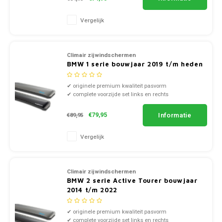
Mazda
Jeep
Vergelijk
Autoz
Mercedes
Kia
Autoz
Mini
Climair zijwindschermen
BMW 1 serie bouwjaar 2019 t/m heden
Lancia
Autoz
Nissan
✔ originele premium kwaliteit pasvorm
Land Rover
✔ complete voorzijde set links en rechts
Autoz
Opel
✔ doorzichtig smoke of zwart kunststof
Lexus
Informatie
€79,95
€89,95
Autoz
Peugeot
Vergelijk
Mazda
Autoz
Porsche
Mercedes
Autoz
Climair zijwindschermen
Renault
BMW 2 serie Active Tourer bouwjaar
Mini
2014 t/m 2022
Seat
Mitsubishi
✔ originele premium kwaliteit pasvorm
✔ complete voorzijde set links en rechts
Skoda