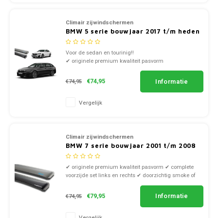
Climair zijwindschermen
BMW 5 serie bouwjaar 2017 t/m heden
Voor de sedan en tourinig!!
✔ originele premium kwaliteit pasvorm
✔ complete voorzijde set links en rechts
✔ doorzichtig smoke of zwart kunststof
Informatie
€74,95
€74,95
Vergelijk
Climair zijwindschermen
BMW 7 serie bouwjaar 2001 t/m 2008
✔ originele premium kwaliteit pasvorm ✔ complete
voorzijde set links en rechts ✔ doorzichtig smoke of
zwart kunststof
Informatie
€79,95
€74,95
Vergelijk