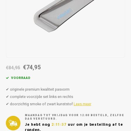
Autoz
Autoz
Dodge
Dacia
Autoz
Autoz
Autoz
Autoz
Autoz
Autoz
Autoz
Autoz
Autoz
Autoz
Autoz
Fiat
Daewoo
Autoz
Autoz
Autoz
Autoz
Autoz
Autoz
Autoz
Autoz
Autoz
Ford
Daihatsu
Autoz
Autoz
Autoz
Autoz
Autoz
Honda
Dodge
Autoz
Autoz
Autoz
Autoz
Hyundai
Fiat
Autoz
Autoz
€74,95
€84,95
Autoz
Autoz
Jeep
Ford
VOORRAAD
Autoz
Autoz
Kia
Honda
✔ originele premium kwaliteit pasvorm
✔ complete voorzijde set links en rechts
Autoz
Lancia
Hyundai
✔ doorzichtig smoke of zwart kunststof
Lees meer
MAANDAG TOT VRIJDAG VOOR 12:00 BESTELD, ZELFDE
Autoz
Land Rover
Jaguar
DAG VERSTUURD.
Je hebt nog
2:11:37
uur om je bestelling af te
ronden.
Autoz