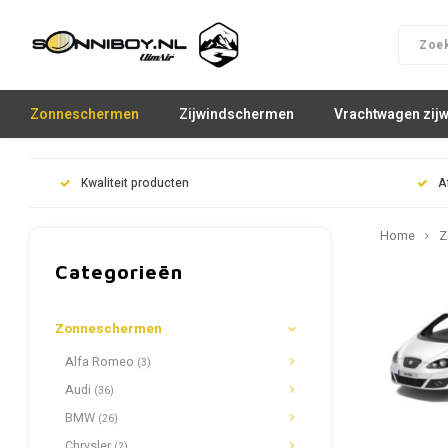
Zonneschermen
Zijwindschermen
Vrachtwagen zij
Kwaliteit producten
A
Home
Z
Categorieën
Zonneschermen
Alfa Romeo
(3)
Audi
(36)
BMW
(26)
Chrysler
(2)