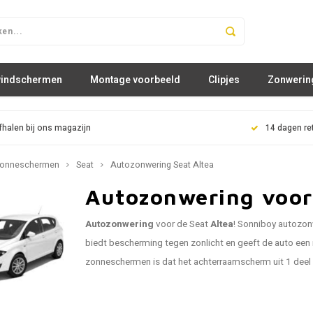
windschermen
Montage voorbeeld
Clipjes
Zonwerin
fhalen bij ons magazijn
14 dagen re
onneschermen
Seat
Autozonwering Seat Altea
Autozonwering voor
Autozonwering
voor de Seat
Altea
! Sonniboy autozon
biedt bescherming tegen zonlicht en geeft de auto een m
zonneschermen is dat het achterraamscherm uit 1 deel