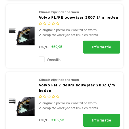
Mazda
Jeep
Climair zijwindschermen
Autoz
Mercedes
Kia
Volvo FL/FE bouwjaar 2007 t/m heden
Autoz
Mini
Lancia
✔ originele premium kwaliteit pasvorm
✔ complete voorzijde set links en rechts
✔ doorzichtig smoke of zwart kunststof
Autoz
Nissan
Land Rover
Informatie
€69,95
€89,95
Autoz
Opel
Lexus
Vergelijk
Autoz
Peugeot
Mazda
Climair zijwindschermen
Autoz
Volvo FM 2 deurs bouwjaar 2002 t/m
Porsche
Mercedes
heden
Autoz
Renault
Mini
✔ originele premium kwaliteit pasvorm
✔ complete voorzijde set links en rechts
✔ doorzichtig smoke of zwart kunststof
Seat
Mitsubishi
Informatie
€109,95
€89,95
Skoda
Nissan