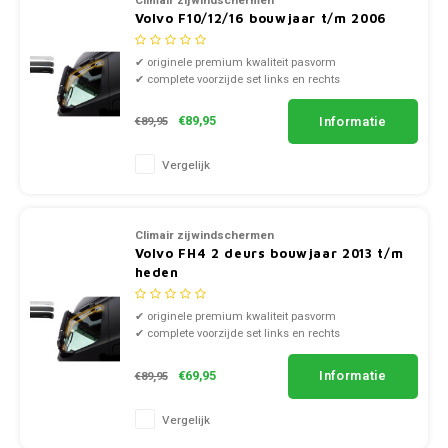
Climair zijwindschermen
Autoz
Autoz
Dodge
Dacia
Autoz
Autoz
Volvo F10/12/16 bouwjaar t/m 2006
Autoz
Autoz
Autoz
Autoz
Autoz
Autoz
Autoz
Autoz
Autoz
Fiat
Daewoo
Autoz
Autoz
✔ originele premium kwaliteit pasvorm
Autoz
Autoz
✔ complete voorzijde set links en rechts
Autoz
Autoz
Autoz
Autoz
✔ doorzichtig smoke of zwart kunststof
Autoz
Ford
Daihatsu
Autoz
Informatie
€89,95
€89,95
Autoz
Autoz
Autoz
Autoz
Honda
Dodge
Autoz
Vergelijk
Autoz
Autoz
Autoz
Hyundai
Fiat
Autoz
Autoz
Autoz
Climair zijwindschermen
Autoz
Volvo FH4 2 deurs bouwjaar 2013 t/m
Jeep
Ford
Autoz
heden
Autoz
Kia
Honda
✔ originele premium kwaliteit pasvorm
✔ complete voorzijde set links en rechts
Autoz
✔ doorzichtig smoke of zwart kunststof
Lancia
Hyundai
Informatie
€69,95
€89,95
Autoz
Land Rover
Jaguar
Vergelijk
Autoz