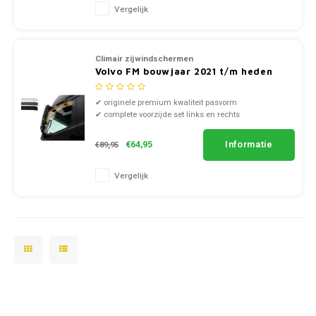
Vergelijk
Smart
Opel
Climair zijwindschermen
Subaru
Peugeot
Volvo FM bouwjaar 2021 t/m heden
Suzuki
Porsche
✔ originele premium kwaliteit pasvorm
✔ complete voorzijde set links en rechts
✔ doorzichtig smoke of zwart kunststof
Toyota
Renault
Informatie
€64,95
€89,95
Volkswagen
Saab
Vergelijk
Volvo
Seat
Skoda
Smart
SsangYong