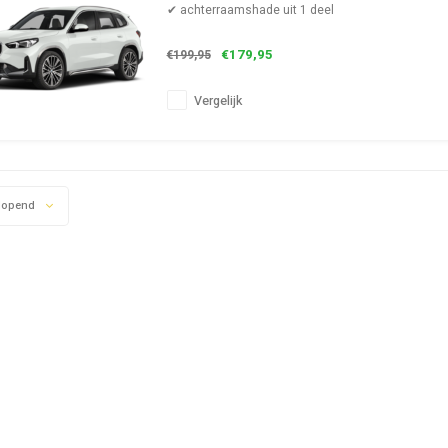
✔ achterraamshade uit 1 deel
€179,95
€199,95
Vergelijk
lopend