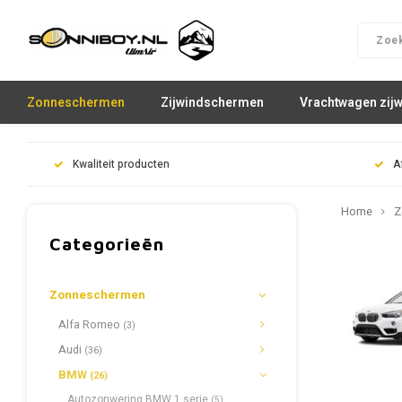
Zonneschermen
Zijwindschermen
Vrachtwagen zij
Kwaliteit producten
A
Home
Z
Categorieën
Zonneschermen
Alfa Romeo
(3)
Audi
(36)
BMW
(26)
Autozonwering BMW 1 serie
(5)