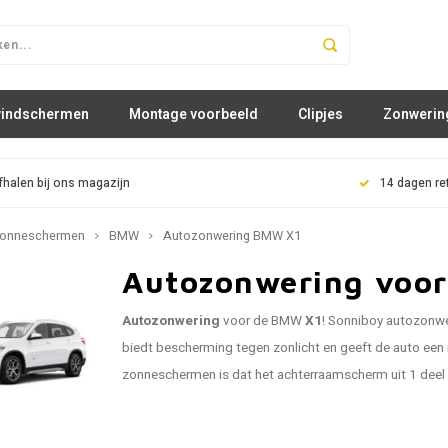
windschermen
Montage voorbeeld
Clipjes
Zonwerin
fhalen bij ons magazijn
14 dagen re
onneschermen
BMW
Autozonwering BMW X1
Autozonwering voo
Autozonwering
voor de BMW
X1
! Sonniboy autozonwe
biedt bescherming tegen zonlicht en geeft de auto een m
zonneschermen is dat het achterraamscherm uit 1 deel