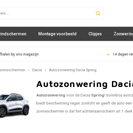
windschermen
Montage voorbeeld
Clipjes
Zonwerin
fhalen bij ons magazijn
14 dagen re
onneschermen
Dacia
Autozonwering Dacia Spring
Autozonwering Daci
Autozonwering
voor de Dacia
Spring
! Sonniboy auto
biedt bescherming tegen zonlicht en geeft de auto een m
zonneschermen is dat het achterraamscherm uit 1 deel