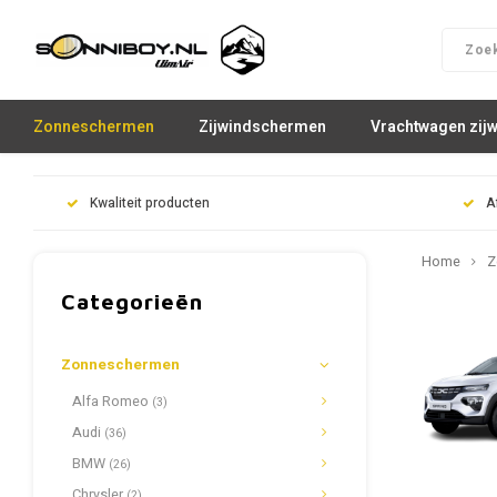
Zonneschermen
Zijwindschermen
Vrachtwagen zij
Kwaliteit producten
A
Home
Z
Categorieën
Zonneschermen
Alfa Romeo
(3)
Audi
(36)
BMW
(26)
Chrysler
(2)