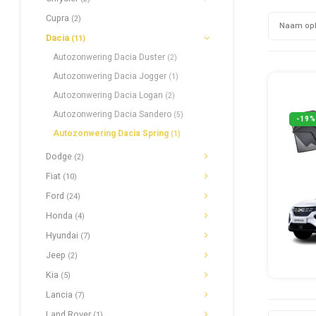
Cupra
(2)
Naam op
Dacia
(11)
Autozonwering Dacia Duster
(2)
Autozonwering Dacia Jogger
(1)
Autozonwering Dacia Logan
(2)
Autozonwering Dacia Sandero
(5)
-19%
Autozonwering Dacia Spring
(1)
Dodge
(2)
Fiat
(10)
Ford
(24)
Honda
(4)
Hyundai
(7)
Jeep
(2)
Kia
(5)
Lancia
(7)
Land Rover
(1)