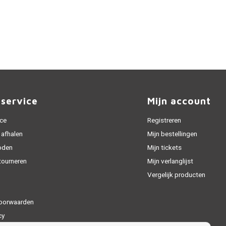
nservice
Mijn account
ice
Registreren
 afhalen
Mijn bestellingen
oden
Mijn tickets
tourneren
Mijn verlanglijst
Vergelijk producten
oorwaarden
cy