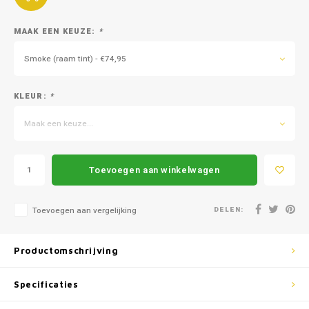
Mazda
Jeep
MAAK EEN KEUZE:
*
Autoz
Mercedes
Kia
Smoke (raam tint) - €74,95
Autoz
Mini
Lancia
KLEUR:
*
Autoz
Nissan
Land Rover
Maak een keuze...
Autoz
Opel
Lexus
Autoz
Toevoegen aan winkelwagen
Peugeot
Mazda
Autoz
Porsche
Mercedes
DELEN:
Toevoegen aan vergelijking
Autoz
Renault
Mini
Productomschrijving
Seat
Mitsubishi
Specificaties
Skoda
Nissan