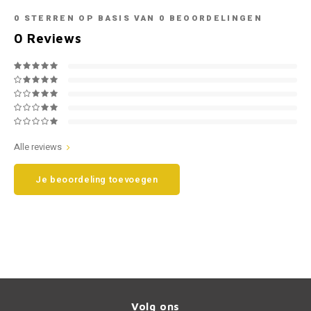
0
STERREN OP BASIS VAN
0
BEOORDELINGEN
Smart
Opel
0
Reviews
Subaru
Peugeot
Suzuki
Porsche
Toyota
Renault
Alle reviews
Volkswagen
Saab
Je beoordeling toevoegen
Volvo
Seat
Skoda
Smart
SsangYong
Volg ons