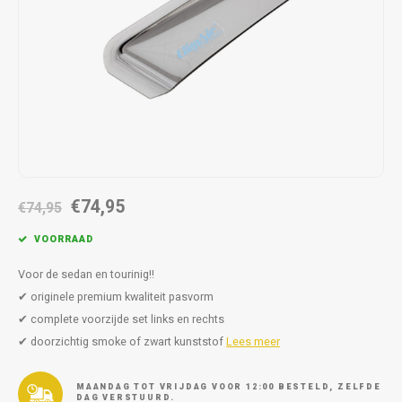
Autoz
Autoz
Dodge
Dacia
Autoz
Autoz
Autoz
Autoz
Autoz
Autoz
Autoz
Autoz
Autoz
Autoz
Autoz
Fiat
Daewoo
Autoz
Autoz
Autoz
Autoz
Autoz
Autoz
Autoz
Autoz
Autoz
Ford
Daihatsu
Autoz
Autoz
Autoz
Autoz
Autoz
Honda
Dodge
Autoz
Autoz
Autoz
Autoz
Hyundai
Fiat
Autoz
Autoz
€74,95
€74,95
Autoz
Autoz
Jeep
Ford
VOORRAAD
Autoz
Autoz
Kia
Honda
Voor de sedan en tourinig!!
✔ originele premium kwaliteit pasvorm
Autoz
Lancia
Hyundai
✔ complete voorzijde set links en rechts
✔ doorzichtig smoke of zwart kunststof
Lees meer
Autoz
Land Rover
Jaguar
MAANDAG TOT VRIJDAG VOOR 12:00 BESTELD, ZELFDE
DAG VERSTUURD.
Autoz