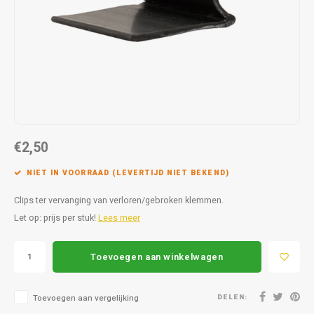
Autoz
Autoz
Dodge
Dacia
Autoz
Autoz
Autoz
Autoz
Autoz
Autoz
Autoz
Autoz
Autoz
Autoz
Autoz
Fiat
Daewoo
Autoz
Autoz
Autoz
Autoz
Autoz
Autoz
Autoz
Autoz
Autoz
Ford
Daihatsu
Autoz
Autoz
Autoz
Autoz
Autoz
Honda
Dodge
Autoz
Autoz
Autoz
Autoz
€2,50
Hyundai
Fiat
Autoz
Autoz
Autoz
NIET IN VOORRAAD (LEVERTIJD NIET BEKEND)
Autoz
Jeep
Ford
Autoz
Clips ter vervanging van verloren/gebroken klemmen.
Autoz
Kia
Honda
Let op: prijs per stuk!
Lees meer
Autoz
Lancia
Hyundai
Toevoegen aan winkelwagen
Autoz
Land Rover
Jaguar
DELEN:
Toevoegen aan vergelijking
Autoz