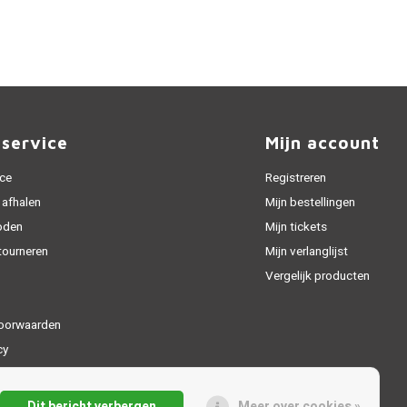
nservice
Mijn account
ice
Registreren
 afhalen
Mijn bestellingen
oden
Mijn tickets
tourneren
Mijn verlanglijst
Vergelijk producten
oorwaarden
cy
Dit bericht verbergen
Meer over cookies »