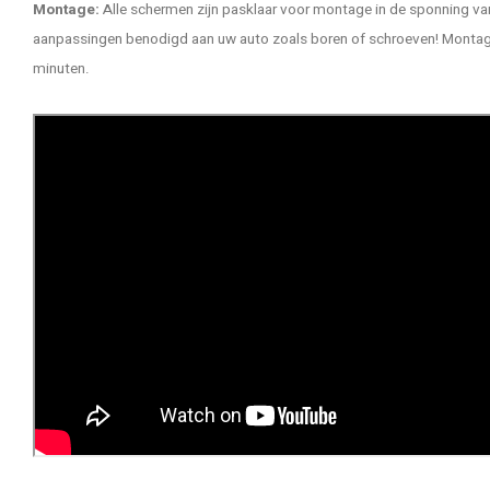
Montage:
Alle schermen zijn pasklaar voor montage in de sponning van
aanpassingen benodigd aan uw auto zoals boren of schroeven! Montage 
minuten.