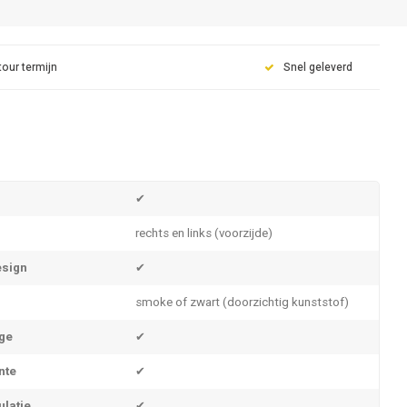
tour termijn
Snel geleverd
✔
rechts en links (voorzijde)
sign
✔
smoke of zwart (doorzichtig kunststof)
ge
✔
nte
✔
ulatie
✔