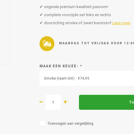
✔ originele premium kwaliteit pasvorm
✔ complete voorzijde set links en rechts
✔ doorzichtig smoke of zwart kunststof
Lees meer
MAANDAG TOT VRIJDAG VOOR 12:0
MAAK EEN KEUZE:
*
Smoke (raam tint) - €74,95
To
Toevoegen aan vergelijking