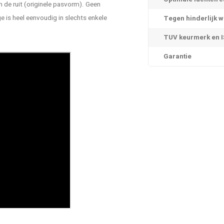
 de ruit (originele pasvorm). Geen
is heel eenvoudig in slechts enkele
Tegen hinderlijk w
TUV keurmerk en IS
Garantie