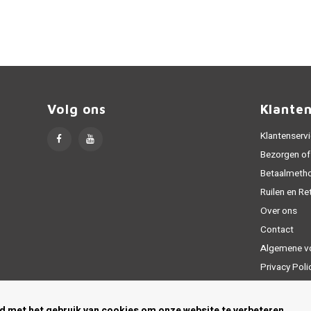
Volg ons
Klante
Klantenserv
Bezorgen of
Betaalmeth
Ruilen en Re
Over ons
Contact
Algemene v
Privacy Poli
Sitemap
rd met het gebruik van cookies om onze website te verbeteren.