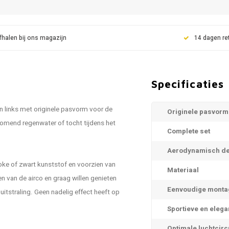
fhalen bij ons magazijn
14 dagen re
Specificaties
n links met originele pasvorm voor de
Originele pasvorm
komend regenwater of tocht tijdens het
Complete set
Aerodynamisch de
ke of zwart kunststof en voorzien van
Materiaal
n van de airco en graag willen genieten
Eenvoudige monta
itstraling. Geen nadelig effect heeft op
Sportieve en elega
Optimale luchtcirc