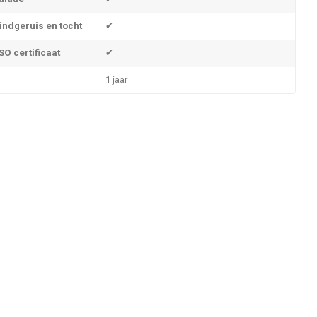
indgeruis en tocht
✔
O certificaat
✔
1 jaar