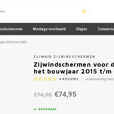
windschermen
Montage voorbeeld
Clipjes
Zonwerin
jaar 2015 t/m 2023
CLIMAIR ZIJWINDSCHERMEN
Zijwindschermen voor d
het bouwjaar 2015 t/m
0
REVIEWS
Je beoordeling toev
€74,95
€74,95
VOORRAAD