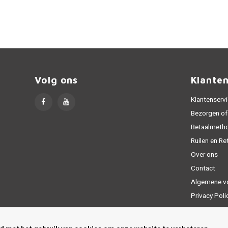
Volg ons
Klante
Klantenserv
Bezorgen of
Betaalmeth
Ruilen en Re
Over ons
Contact
Algemene v
Privacy Poli
Sitemap