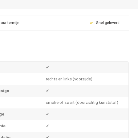
tour termijn
Snel geleverd
✔
rechts en links (voorzijde)
sign
✔
smoke of zwart (doorzichtig kunststof)
ge
✔
nte
✔
ulatie
✔