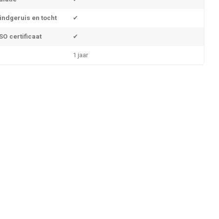
indgeruis en tocht
✔
O certificaat
✔
1 jaar