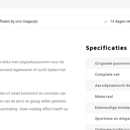
fhalen bij ons magazijn
14 dagen re
Specificaties
n links met originele pasvorm voor de
Originele pasvorm
komend regenwater of tocht tijdens het
Complete set
Aerodynamisch de
ke of zwart kunststof en voorzien van
Materiaal
n van de airco en graag willen genieten
Eenvoudige monta
itstraling. Geen nadelig effect heeft op
Sportieve en elega
Optimale luchtcirc