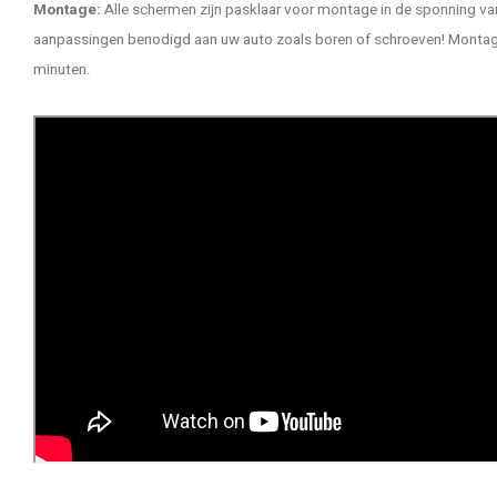
Montage:
Alle schermen zijn pasklaar voor montage in de sponning van
aanpassingen benodigd aan uw auto zoals boren of schroeven! Montage 
minuten.