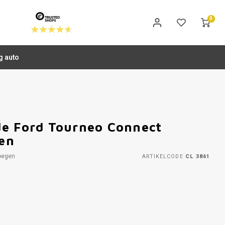
0
g auto
de Ford Tourneo Connect
en
oegen
ARTIKELCODE
CL 3861