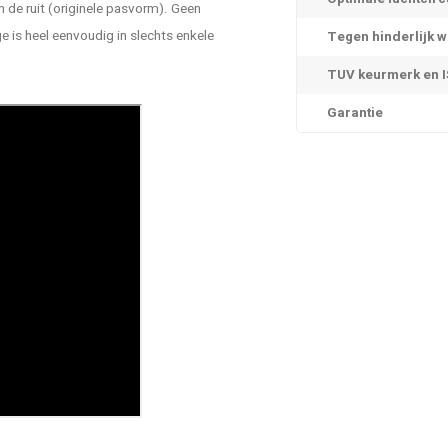
 de ruit (originele pasvorm). Geen
is heel eenvoudig in slechts enkele
Tegen hinderlijk w
TUV keurmerk en IS
Garantie