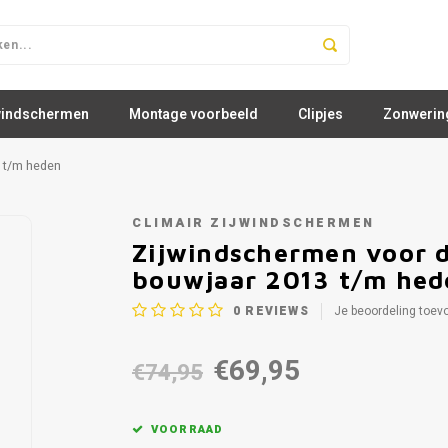
windschermen
Montage voorbeeld
Clipjes
Zonwerin
 t/m heden
CLIMAIR ZIJWINDSCHERMEN
Zijwindschermen voor 
bouwjaar 2013 t/m hed
0
REVIEWS
Je beoordeling toev
€69,95
€74,95
VOORRAAD