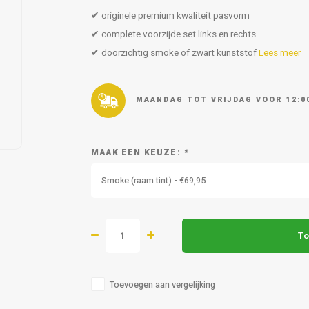
✔ originele premium kwaliteit pasvorm
✔ complete voorzijde set links en rechts
✔ doorzichtig smoke of zwart kunststof
Lees meer
MAANDAG TOT VRIJDAG VOOR 12:0
MAAK EEN KEUZE:
*
Smoke (raam tint) - €69,95
To
Toevoegen aan vergelijking