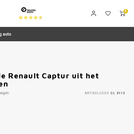
0
g auto
e Renault Captur uit het
en
oegen
ARTIKELCODE
CL 0113