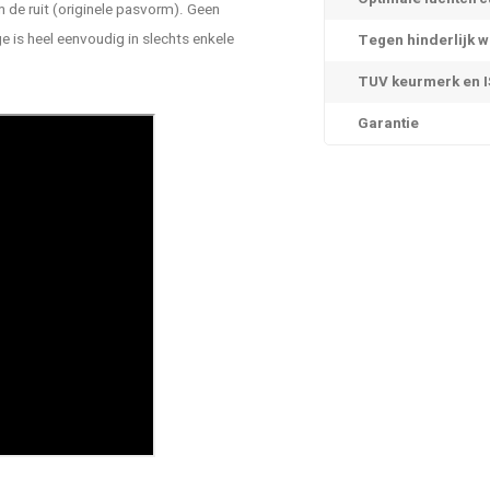
 de ruit (originele pasvorm). Geen
is heel eenvoudig in slechts enkele
Tegen hinderlijk w
TUV keurmerk en IS
Garantie