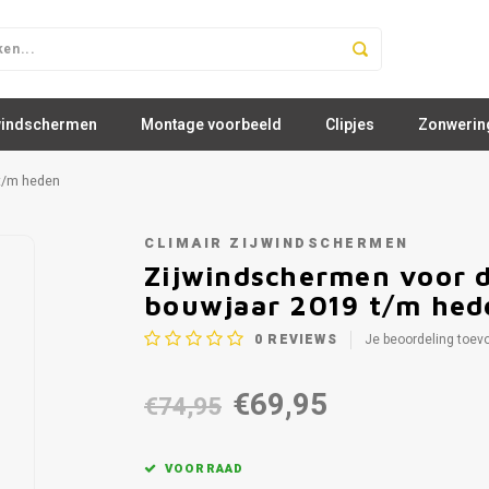
windschermen
Montage voorbeeld
Clipjes
Zonwerin
 t/m heden
CLIMAIR ZIJWINDSCHERMEN
Zijwindschermen voor d
bouwjaar 2019 t/m hed
0
REVIEWS
Je beoordeling toev
€69,95
€74,95
VOORRAAD