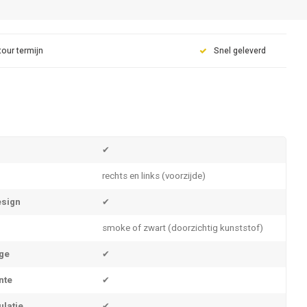
tour termijn
Snel geleverd
✔
rechts en links (voorzijde)
sign
✔
smoke of zwart (doorzichtig kunststof)
ge
✔
nte
✔
ulatie
✔