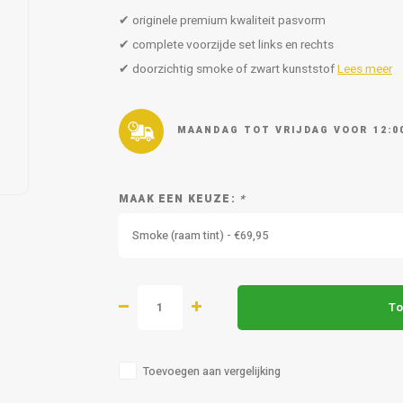
✔ originele premium kwaliteit pasvorm
✔ complete voorzijde set links en rechts
✔ doorzichtig smoke of zwart kunststof
Lees meer
MAANDAG TOT VRIJDAG VOOR 12:0
MAAK EEN KEUZE:
*
Smoke (raam tint) - €69,95
To
Toevoegen aan vergelijking