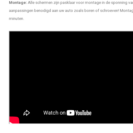
Montage:
Alle schermen zijn pasklaar voor montage in de sponning van
aanpassingen benodigd aan uw auto zoals boren of schroeven! Montage 
minuten.