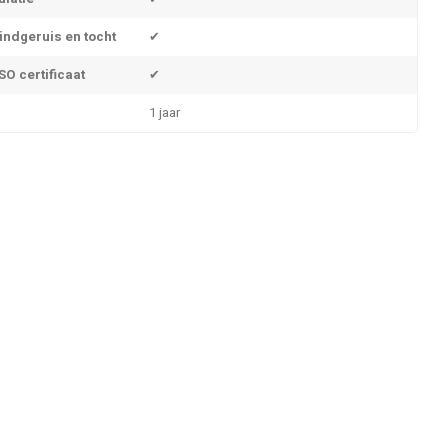
indgeruis en tocht
✔
O certificaat
✔
1 jaar