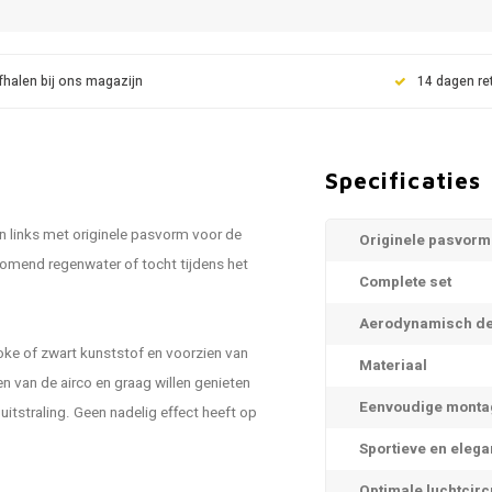
fhalen bij ons magazijn
14 dagen re
Specificaties
n links met originele pasvorm voor de
Originele pasvorm
komend regenwater of tocht tijdens het
Complete set
Aerodynamisch de
ke of zwart kunststof en voorzien van
Materiaal
n van de airco en graag willen genieten
Eenvoudige monta
itstraling. Geen nadelig effect heeft op
Sportieve en elega
Optimale luchtcirc