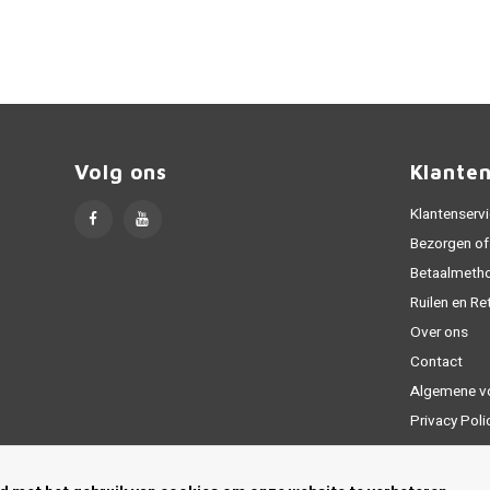
Volg ons
Klante
Klantenserv
Bezorgen of
Betaalmeth
Ruilen en Re
Over ons
Contact
Algemene v
Privacy Poli
Sitemap