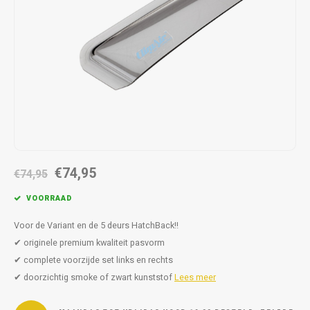
Autoz
Autoz
Dodge
Dacia
Autoz
Autoz
Autoz
Autoz
Autoz
Autoz
Autoz
Autoz
Autoz
Autoz
Autoz
Fiat
Daewoo
Autoz
Autoz
Autoz
Autoz
Autoz
Autoz
Autoz
Autoz
Autoz
Ford
Daihatsu
Autoz
Autoz
Autoz
Autoz
Autoz
Honda
Dodge
Autoz
Autoz
Autoz
Autoz
Hyundai
Fiat
Autoz
Autoz
Autoz
€74,95
€74,95
Autoz
Jeep
Ford
Autoz
VOORRAAD
Autoz
Kia
Honda
Voor de Variant en de 5 deurs HatchBack!!
Autoz
✔ originele premium kwaliteit pasvorm
Lancia
Hyundai
✔ complete voorzijde set links en rechts
Autoz
✔ doorzichtig smoke of zwart kunststof
Lees meer
Land Rover
Jaguar
Autoz