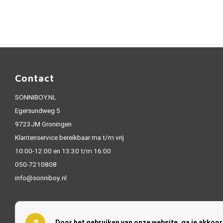
Contact
SONNIBOY.NL
Egersundweg 5
9723JM Groningen
Klantenservice bereikbaar ma t/m vrij
10:00-12:00 en 13:30 t/m 16:00
050-7210808
info@sonniboy.nl
Door het gebruiken van onze website, ga je akkoo