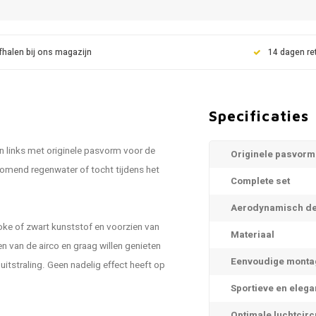
fhalen bij ons magazijn
14 dagen re
Specificaties
n links met originele pasvorm voor de
Originele pasvorm
komend regenwater of tocht tijdens het
Complete set
Aerodynamisch de
ke of zwart kunststof en voorzien van
Materiaal
n van de airco en graag willen genieten
Eenvoudige monta
itstraling. Geen nadelig effect heeft op
Sportieve en elega
Optimale luchtcirc