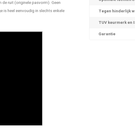
 de ruit (originele pasvorm). Geen
is heel eenvoudig in slechts enkele
Tegen hinderlijk w
TUV keurmerk en IS
Garantie