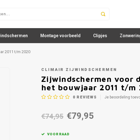
windschermen
Montage voorbeeld
Clipjes
Zonwerin
aar 2011 t/m 2020
CLIMAIR ZIJWINDSCHERMEN
Zijwindschermen voor d
het bouwjaar 2011 t/m
0
REVIEWS
Je beoordeling toev
€79,95
€74,95
VOORRAAD