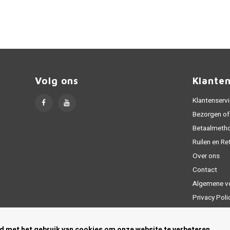
Volg ons
Klante
Klantenserv
Bezorgen of
Betaalmeth
Ruilen en Re
Over ons
Contact
Algemene v
Privacy Poli
Sitemap
rd met het gebruik van cookies om onze website te verbeteren.