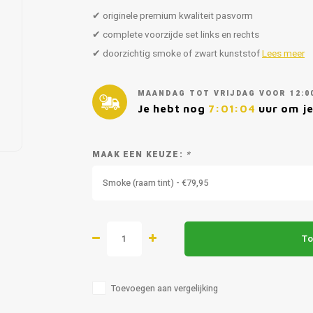
✔ originele premium kwaliteit pasvorm
✔ complete voorzijde set links en rechts
✔ doorzichtig smoke of zwart kunststof
Lees meer
MAANDAG TOT VRIJDAG VOOR 12:0
Je hebt nog
7:01:03
uur om je
MAAK EEN KEUZE:
*
Smoke (raam tint) - €79,95
To
Toevoegen aan vergelijking