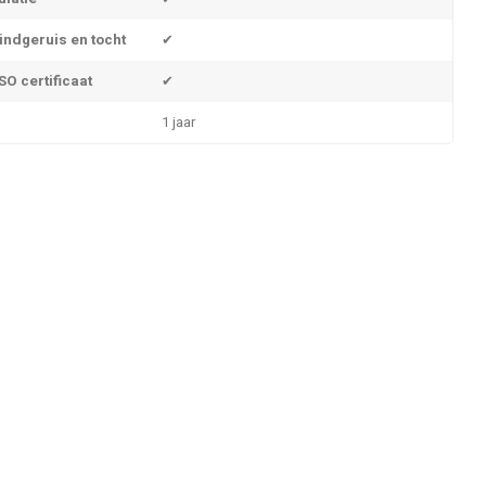
indgeruis en tocht
✔
O certificaat
✔
1 jaar