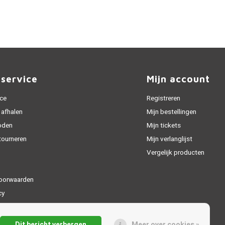
nservice
Mijn account
ice
Registreren
 afhalen
Mijn bestellingen
oden
Mijn tickets
tourneren
Mijn verlanglijst
Vergelijk producten
oorwaarden
cy
Dit bericht verbergen
Meer over cookies »