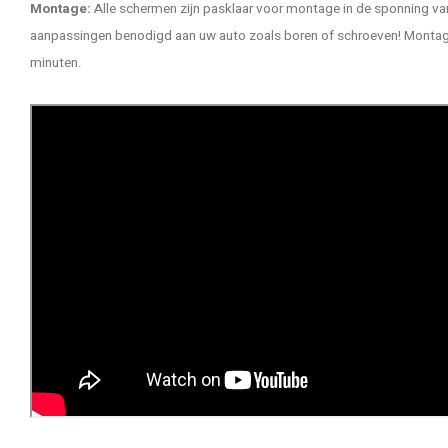
Montage:
Alle schermen zijn pasklaar voor montage in de sponning van
aanpassingen benodigd aan uw auto zoals boren of schroeven! Montage 
minuten.