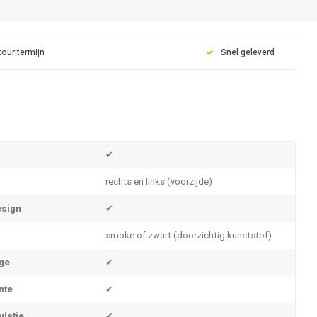
tour termijn
Snel geleverd
✔
rechts en links (voorzijde)
sign
✔
smoke of zwart (doorzichtig kunststof)
ge
✔
nte
✔
ulatie
✔