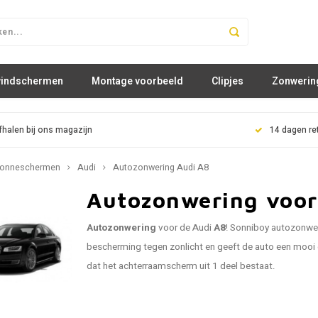
windschermen
Montage voorbeeld
Clipjes
Zonwerin
fhalen bij ons magazijn
14 dagen re
onneschermen
Audi
Autozonwering Audi A8
Autozonwering voor
Autozonwering
voor de Audi
A8
! Sonniboy autozonwe
bescherming tegen zonlicht en geeft de auto een mooi e
dat het achterraamscherm uit 1 deel bestaat.