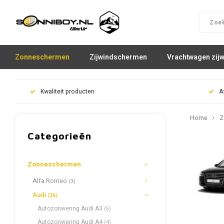
Zonneschermen
Zijwindschermen
Vrachtwagen zij
Kwaliteit producten
A
Home
Z
Categorieën
Zonneschermen
Alfa Romeo
(3)
Audi
(36)
Autozonwering Audi A3
(5)
Autozonwering Audi A4
(4)