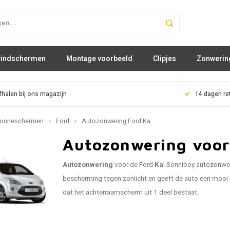
windschermen
Montage voorbeeld
Clipjes
Zonwerin
fhalen bij ons magazijn
14 dagen re
onneschermen
Ford
Autozonwering Ford Ka
Autozonwering voor
Autozonwering
voor de Ford
Ka
! Sonniboy autozonwe
bescherming tegen zonlicht en geeft de auto een mooi e
dat het achterraamscherm uit 1 deel bestaat.