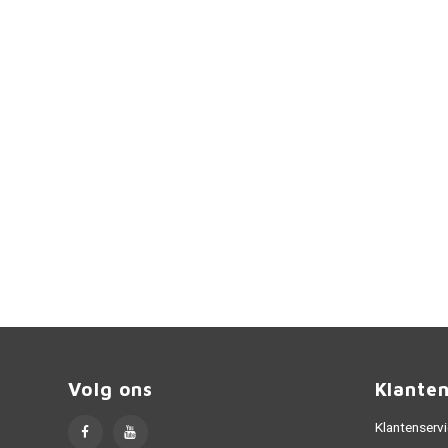
Volg ons
Klante
Klantenserv