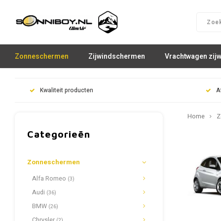
Zonneschermen
Zijwindschermen
Vrachtwagen zij
Kwaliteit producten
A
Home
Z
Categorieën
Zonneschermen
Alfa Romeo
(3)
Audi
(36)
BMW
(26)
Chrysler
(2)