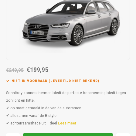
Autoz
Autoz
Dodge
Dacia
Autoz
Autoz
Autoz
Autoz
Autoz
Autoz
Autoz
Autoz
Autoz
Autoz
Autoz
Fiat
Daewoo
Autoz
Autoz
Autoz
Autoz
Autoz
Autoz
Autoz
Autoz
Autoz
Ford
Daihatsu
Autoz
Autoz
Autoz
Autoz
Autoz
Honda
Dodge
Autoz
Autoz
Autoz
Autoz
Hyundai
Fiat
Autoz
Autoz
€199,95
€249,95
Autoz
Autoz
Jeep
Ford
NIET IN VOORRAAD (LEVERTIJD NIET BEKEND)
Autoz
Autoz
Kia
Honda
Sonniboy zonneschermen biedt de perfecte bescherming biedt tegen
zonlicht en hitte!
Autoz
Lancia
Hyundai
✔ op maat gemaakt in de van de autoramen
✔ alle ramen vanaf de B-style
Autoz
Land Rover
Jaguar
✔ achterraamshade uit 1 deel
Lees meer
Autoz