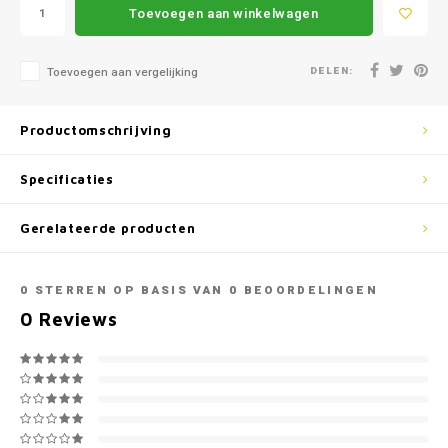
Mazda
Jeep
Toevoegen aan winkelwagen
Autoz
Mercedes
Kia
DELEN:
Toevoegen aan vergelijking
Autoz
Mini
Lancia
Productomschrijving
Autoz
Nissan
Land Rover
Specificaties
Autoz
Opel
Lexus
Gerelateerde producten
Autoz
Peugeot
Mazda
0
STERREN OP BASIS VAN
0
BEOORDELINGEN
Autoz
Porsche
Mercedes
0
Reviews
Autoz
Renault
Mini
Seat
Mitsubishi
Skoda
Nissan