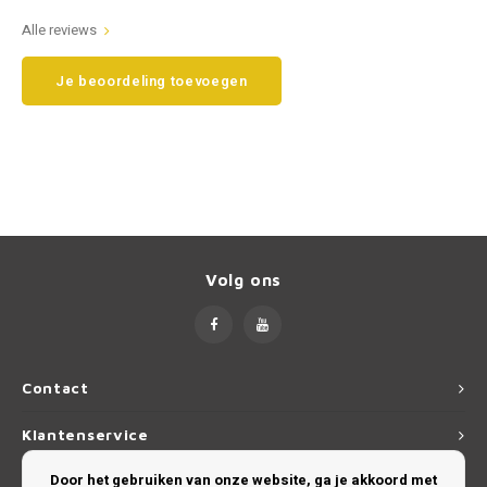
Alle reviews
Smart
Opel
Je beoordeling toevoegen
Subaru
Peugeot
Suzuki
Porsche
Toyota
Renault
Volkswagen
Saab
Volg ons
Volvo
Seat
Skoda
Contact
Smart
Klantenservice
SsangYong
Door het gebruiken van onze website, ga je akkoord met
Mijn account