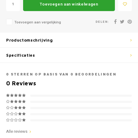
Mazda
Jeep
Toevoegen aan winkelwagen
Autoz
Mercedes
Kia
DELEN:
Toevoegen aan vergelijking
Autoz
Mini
Lancia
Productomschrijving
Autoz
Nissan
Land Rover
Specificaties
Autoz
Opel
Lexus
0
STERREN OP BASIS VAN
0
BEOORDELINGEN
Autoz
Peugeot
Mazda
0
Reviews
Autoz
Porsche
Mercedes
Autoz
Renault
Mini
Seat
Mitsubishi
Alle reviews
Skoda
Nissan