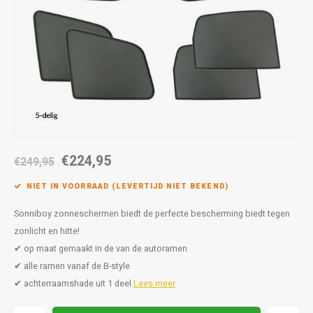
Autoz
Autoz
Dodge
Dacia
Autoz
Autoz
Autoz
Autoz
Autoz
Autoz
Autoz
Autoz
Autoz
Autoz
Autoz
Fiat
Daewoo
Autoz
Autoz
Autoz
Autoz
Autoz
Autoz
Autoz
Autoz
Autoz
Ford
Daihatsu
Autoz
Autoz
Autoz
Autoz
Autoz
Honda
Dodge
Autoz
Autoz
Autoz
Autoz
Hyundai
Fiat
Autoz
Autoz
€224,95
€249,95
Autoz
Autoz
Jeep
Ford
NIET IN VOORRAAD (LEVERTIJD NIET BEKEND)
Autoz
Autoz
Kia
Honda
Sonniboy zonneschermen biedt de perfecte bescherming biedt tegen
zonlicht en hitte!
Autoz
Lancia
Hyundai
✔ op maat gemaakt in de van de autoramen
✔ alle ramen vanaf de B-style
Autoz
Land Rover
Jaguar
✔ achterraamshade uit 1 deel
Lees meer
Autoz