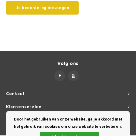
Je beoordeling toevoegen
Smart
Opel
Subaru
Peugeot
Suzuki
Porsche
Toyota
Renault
Volg ons
Volkswagen
Saab
Volvo
Seat
Contact
Skoda
Klantenservice
Smart
Door het gebruiken van onze website, ga je akkoord met
Mijn account
het gebruik van cookies om onze website te verbeteren.
SsangYong