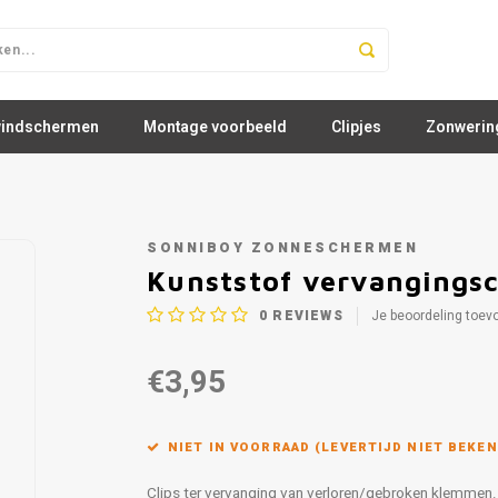
windschermen
Montage voorbeeld
Clipjes
Zonwerin
SONNIBOY ZONNESCHERMEN
Kunststof vervangingsc
0
REVIEWS
Je beoordeling toev
€3,95
NIET IN VOORRAAD (LEVERTIJD NIET BEKEN
Clips ter vervanging van verloren/gebroken klemmen.