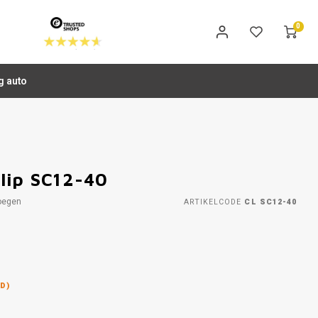
0
g auto
lip SC12-40
oegen
ARTIKELCODE
CL SC12-40
D)