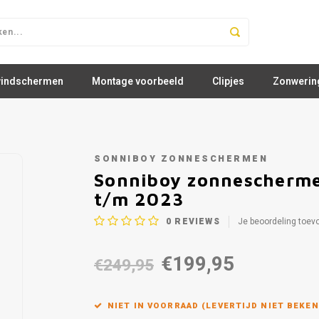
windschermen
Montage voorbeeld
Clipjes
Zonwerin
3
SONNIBOY ZONNESCHERMEN
Sonniboy zonnescherm
t/m 2023
0
REVIEWS
Je beoordeling toev
€199,95
€249,95
NIET IN VOORRAAD (LEVERTIJD NIET BEKEN