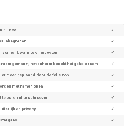
it 1 deel
✔
ips inbegrepen
✔
 zonlicht, warmte en insecten
✔
t raam gemaakt, het scherm bedekt het gehele raam
✔
iet meer geplaagd door de felle zon
✔
worden met ramen open
✔
et te boren of te schroeven
✔
uiterlijk en privacy
✔
estergaas
✔