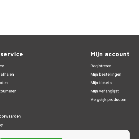
nservice
Mijn account
ice
Registreren
 afhalen
Mijn bestellingen
oden
Mijn tickets
tourneren
Mijn verlanglijst
Vergelijk producten
oorwaarden
cy