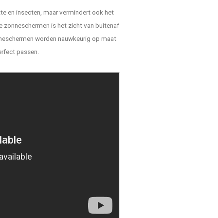
tte en insecten, maar vermindert ook het
ze zonneschermen is het zicht van buitenaf
zonneschermen worden nauwkeurig op maat
rfect passen.