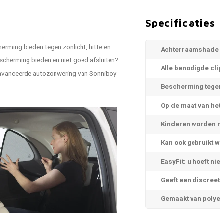
Specificaties
erming bieden tegen zonlicht, hitte en
Achterraamshade u
scherming bieden en niet goed afsluiten?
Alle benodigde cl
geavanceerde autozonwering van Sonniboy
Bescherming tegen
Op de maat van he
Kinderen worden n
Kan ook gebruikt 
EasyFit: u hoeft ni
Geeft een discreet 
Gemaakt van poly