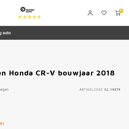
0
g auto
en Honda CR-V bouwjaar 2018
oegen
ARTIKELCODE
CL 10279
D)