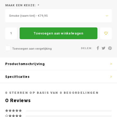
Mazda
Jeep
MAAK EEN KEUZE:
*
Autoz
Mercedes
Kia
Smoke (raam tint) - €79,95
Autoz
Mini
Lancia
Toevoegen aan winkelwagen
Autoz
Nissan
Land Rover
DELEN:
Toevoegen aan vergelijking
Autoz
Opel
Lexus
Autoz
Productomschrijving
Peugeot
Mazda
Autoz
Specificaties
Porsche
Mercedes
Autoz
Renault
Mini
0
STERREN OP BASIS VAN
0
BEOORDELINGEN
0
Reviews
Seat
Mitsubishi
Skoda
Nissan