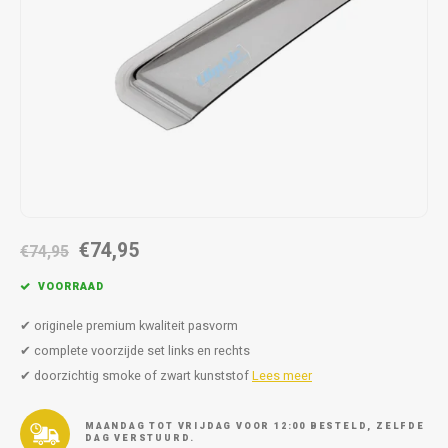
Autoz
Autoz
Dodge
Dacia
Autoz
Autoz
Autoz
Autoz
Autoz
Autoz
Autoz
Autoz
Autoz
Autoz
Autoz
Fiat
Daewoo
Autoz
Autoz
Autoz
Autoz
Autoz
Autoz
Autoz
Autoz
Autoz
Ford
Daihatsu
Autoz
Autoz
Autoz
Autoz
Autoz
Honda
Dodge
Autoz
Autoz
Autoz
Autoz
Hyundai
Fiat
Autoz
Autoz
Autoz
€74,95
€74,95
Autoz
Jeep
Ford
Autoz
VOORRAAD
Autoz
Kia
Honda
✔ originele premium kwaliteit pasvorm
Autoz
✔ complete voorzijde set links en rechts
Lancia
Hyundai
✔ doorzichtig smoke of zwart kunststof
Lees meer
Autoz
Land Rover
Jaguar
MAANDAG TOT VRIJDAG VOOR 12:00 BESTELD, ZELFDE
DAG VERSTUURD.
Autoz