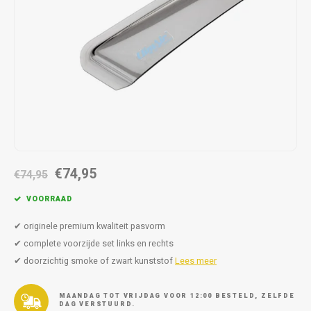
Autoz
Autoz
Dodge
Dacia
Autoz
Autoz
Autoz
Autoz
Autoz
Autoz
Autoz
Autoz
Autoz
Autoz
Autoz
Fiat
Daewoo
Autoz
Autoz
Autoz
Autoz
Autoz
Autoz
Autoz
Autoz
Autoz
Ford
Daihatsu
Autoz
Autoz
Autoz
Autoz
Autoz
Honda
Dodge
Autoz
Autoz
Autoz
Autoz
Hyundai
Fiat
Autoz
Autoz
Autoz
€74,95
€74,95
Autoz
Jeep
Ford
Autoz
VOORRAAD
Autoz
Kia
Honda
✔ originele premium kwaliteit pasvorm
Autoz
✔ complete voorzijde set links en rechts
Lancia
Hyundai
✔ doorzichtig smoke of zwart kunststof
Lees meer
Autoz
Land Rover
Jaguar
MAANDAG TOT VRIJDAG VOOR 12:00 BESTELD, ZELFDE
DAG VERSTUURD.
Autoz