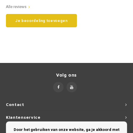
Alle reviews
Smart
Opel
Je beoordeling toevoegen
Subaru
Peugeot
Suzuki
Porsche
Toyota
Renault
Volkswagen
Saab
Volg ons
Volvo
Seat
Skoda
Contact
Smart
Klantenservice
Door het gebruiken van onze website, ga je akkoord met
SsangYong
Mijn account