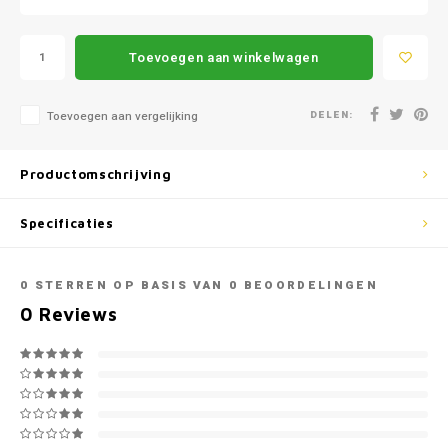
Mazda
Jeep
Autoz
Mercedes
Kia
Toevoegen aan winkelwagen
Autoz
Mini
Lancia
DELEN:
Toevoegen aan vergelijking
Autoz
Nissan
Land Rover
Productomschrijving
Autoz
Opel
Lexus
Specificaties
Autoz
Peugeot
Mazda
0
STERREN OP BASIS VAN
0
BEOORDELINGEN
Autoz
Porsche
Mercedes
0
Reviews
Autoz
Renault
Mini
Seat
Mitsubishi
Skoda
Nissan