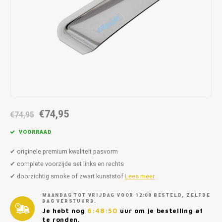
Autoz
Autoz
Dodge
Dacia
Autoz
Autoz
Autoz
Autoz
Autoz
Autoz
Autoz
Autoz
Autoz
Autoz
Autoz
Fiat
Daewoo
Autoz
Autoz
Autoz
Autoz
Autoz
Autoz
Autoz
Autoz
Autoz
Ford
Daihatsu
Autoz
Autoz
Autoz
Autoz
Autoz
Honda
Dodge
Autoz
Autoz
Autoz
Autoz
Hyundai
Fiat
Autoz
Autoz
€74,95
€74,95
Autoz
Autoz
Jeep
Ford
VOORRAAD
Autoz
Autoz
Kia
Honda
✔ originele premium kwaliteit pasvorm
✔ complete voorzijde set links en rechts
Autoz
Lancia
Hyundai
✔ doorzichtig smoke of zwart kunststof
Lees meer
MAANDAG TOT VRIJDAG VOOR 12:00 BESTELD, ZELFDE
Autoz
Land Rover
Jaguar
DAG VERSTUURD.
Je hebt nog
6:48:50
uur om je bestelling af
te ronden.
Autoz