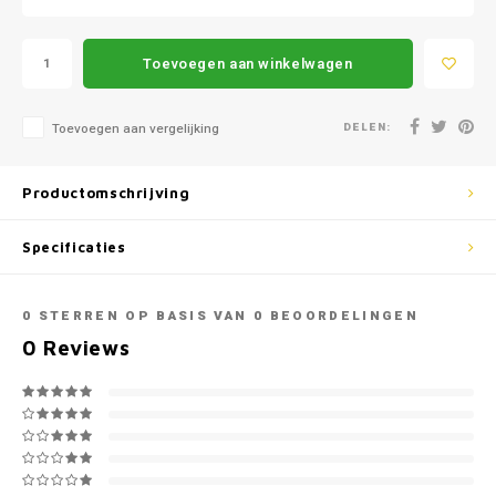
Mazda
Jeep
Autoz
Mercedes
Kia
Toevoegen aan winkelwagen
Autoz
Mini
Lancia
DELEN:
Toevoegen aan vergelijking
Autoz
Nissan
Land Rover
Productomschrijving
Autoz
Opel
Lexus
Specificaties
Autoz
Peugeot
Mazda
0
STERREN OP BASIS VAN
0
BEOORDELINGEN
Autoz
Porsche
Mercedes
0
Reviews
Autoz
Renault
Mini
Seat
Mitsubishi
Skoda
Nissan