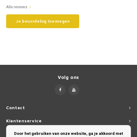
Alle reviews
Smart
Opel
Je beoordeling toevoegen
Subaru
Peugeot
Suzuki
Porsche
Toyota
Renault
Volkswagen
Saab
Volg ons
Volvo
Seat
Skoda
Contact
Smart
Klantenservice
Door het gebruiken van onze website, ga je akkoord met
SsangYong
Mijn account