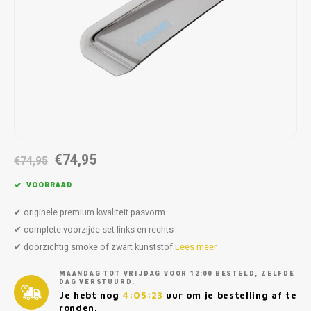
Autoz
Autoz
Dodge
Dacia
Autoz
Autoz
Autoz
Autoz
Autoz
Autoz
Autoz
Autoz
Autoz
Autoz
Autoz
Fiat
Daewoo
Autoz
Autoz
Autoz
Autoz
Autoz
Autoz
Autoz
Autoz
Autoz
Ford
Daihatsu
Autoz
Autoz
Autoz
Autoz
Autoz
Honda
Dodge
Autoz
Autoz
Autoz
Autoz
Hyundai
Fiat
Autoz
Autoz
€74,95
€74,95
Autoz
Autoz
Jeep
Ford
VOORRAAD
Autoz
Autoz
Kia
Honda
✔ originele premium kwaliteit pasvorm
✔ complete voorzijde set links en rechts
Autoz
Lancia
Hyundai
✔ doorzichtig smoke of zwart kunststof
Lees meer
MAANDAG TOT VRIJDAG VOOR 12:00 BESTELD, ZELFDE
Autoz
Land Rover
Jaguar
DAG VERSTUURD.
Je hebt nog
4:05:23
uur om je bestelling af te
ronden.
Autoz