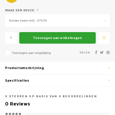
Mazda
Jeep
MAAK EEN KEUZE:
*
Autoz
Mercedes
Kia
Smoke (raam tint) - €79,95
Autoz
Mini
Lancia
Autoz
Toevoegen aan winkelwagen
Nissan
Land Rover
Autoz
Opel
Lexus
DELEN:
Toevoegen aan vergelijking
Autoz
Peugeot
Mazda
Productomschrijving
Autoz
Porsche
Mercedes
Specificaties
Autoz
Renault
Mini
0
STERREN OP BASIS VAN
0
BEOORDELINGEN
Seat
Mitsubishi
0
Reviews
Skoda
Nissan