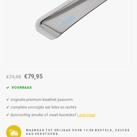
Autoz
Autoz
Dodge
Dacia
Autoz
Autoz
Autoz
Autoz
Autoz
Autoz
Autoz
Autoz
Autoz
Autoz
Autoz
Fiat
Daewoo
Autoz
Autoz
Autoz
Autoz
Autoz
Autoz
Autoz
Autoz
Autoz
Ford
Daihatsu
Autoz
Autoz
Autoz
Autoz
Autoz
Honda
Dodge
Autoz
Autoz
Autoz
Autoz
Hyundai
Fiat
Autoz
Autoz
Autoz
€79,95
€74,95
Autoz
Jeep
Ford
Autoz
VOORRAAD
Autoz
Kia
Honda
✔ originele premium kwaliteit pasvorm
Autoz
✔ complete voorzijde set links en rechts
Lancia
Hyundai
✔ doorzichtig smoke of zwart kunststof
Lees meer
Autoz
Land Rover
Jaguar
MAANDAG TOT VRIJDAG VOOR 12:00 BESTELD, ZELFDE
DAG VERSTUURD.
Autoz