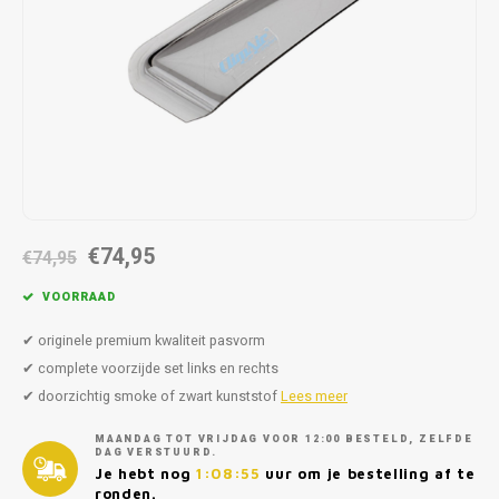
Autoz
Autoz
Dodge
Dacia
Autoz
Autoz
Autoz
Autoz
Autoz
Autoz
Autoz
Autoz
Autoz
Autoz
Autoz
Fiat
Daewoo
Autoz
Autoz
Autoz
Autoz
Autoz
Autoz
Autoz
Autoz
Autoz
Ford
Daihatsu
Autoz
Autoz
Autoz
Autoz
Autoz
Honda
Dodge
Autoz
Autoz
Autoz
Autoz
Hyundai
Fiat
Autoz
Autoz
€74,95
€74,95
Autoz
Autoz
Jeep
Ford
VOORRAAD
Autoz
Autoz
Kia
Honda
✔ originele premium kwaliteit pasvorm
✔ complete voorzijde set links en rechts
Autoz
Lancia
Hyundai
✔ doorzichtig smoke of zwart kunststof
Lees meer
MAANDAG TOT VRIJDAG VOOR 12:00 BESTELD, ZELFDE
Autoz
Land Rover
Jaguar
DAG VERSTUURD.
Je hebt nog
1:08:55
uur om je bestelling af te
ronden.
Autoz