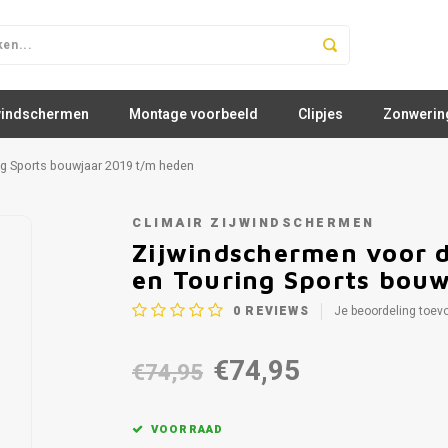
windschermen
Montage voorbeeld
Clipjes
Zonwerin
ng Sports bouwjaar 2019 t/m heden
CLIMAIR ZIJWINDSCHERMEN
Zijwindschermen voor d
en Touring Sports bou
0
REVIEWS
Je beoordeling toev
€74,95
€74,95
VOORRAAD