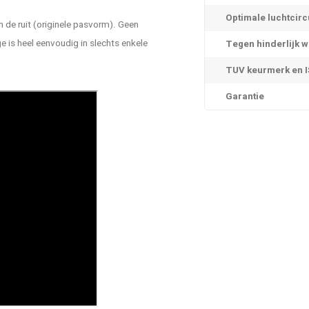
Optimale luchtcirc
 de ruit (originele pasvorm). Geen
is heel eenvoudig in slechts enkele
Tegen hinderlijk w
TUV keurmerk en IS
Garantie