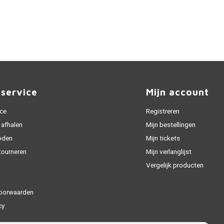
nservice
Mijn account
ice
Registreren
 afhalen
Mijn bestellingen
oden
Mijn tickets
tourneren
Mijn verlanglijst
Vergelijk producten
oorwaarden
cy