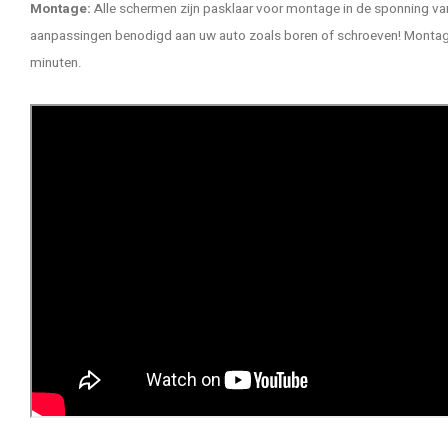
Montage:
Alle schermen zijn pasklaar voor montage in de sponning van
aanpassingen benodigd aan uw auto zoals boren of schroeven! Montage 
minuten.