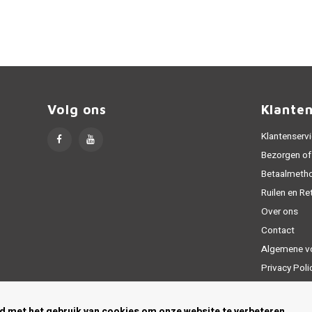
Volg ons
Klante
Klantenserv
Bezorgen of
Betaalmeth
Ruilen en Re
Over ons
Contact
Algemene v
Privacy Poli
Sitemap
rd met het gebruik van cookies om onze website te verbeteren.