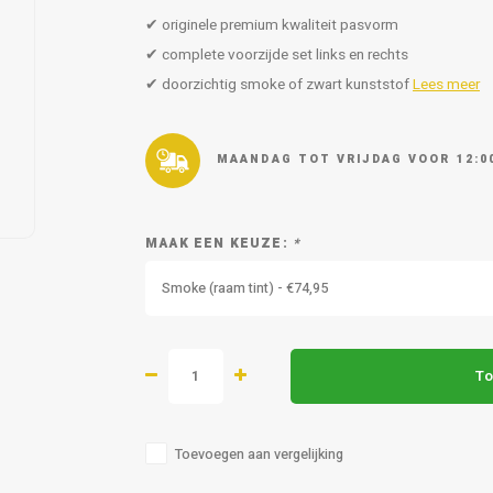
✔ originele premium kwaliteit pasvorm
✔ complete voorzijde set links en rechts
✔ doorzichtig smoke of zwart kunststof
Lees meer
MAANDAG TOT VRIJDAG VOOR 12:0
MAAK EEN KEUZE:
*
Smoke (raam tint) - €74,95
To
Toevoegen aan vergelijking