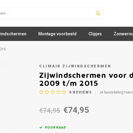
windschermen
Montage voorbeeld
Clipjes
Zonwerin
2015
CLIMAIR ZIJWINDSCHERMEN
Zijwindschermen voor d
2009 t/m 2015
0
REVIEWS
Je beoordeling toev
€74,95
€74,95
VOORRAAD