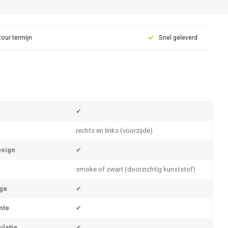
tour termijn
Snel geleverd
✔
rechts en links (voorzijde)
sign
✔
smoke of zwart (doorzichtig kunststof)
ge
✔
nte
✔
ulatie
✔