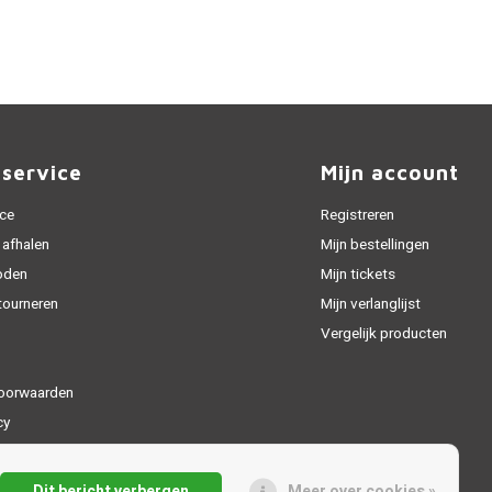
nservice
Mijn account
ice
Registreren
 afhalen
Mijn bestellingen
oden
Mijn tickets
tourneren
Mijn verlanglijst
Vergelijk producten
oorwaarden
cy
Dit bericht verbergen
Meer over cookies »