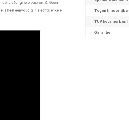
 de ruit (originele pasvorm). Geen
is heel eenvoudig in slechts enkele
Tegen hinderlijk w
TUV keurmerk en IS
Garantie