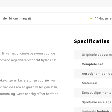
fhalen bij ons magazijn
14 dagen re
Specificaties
n links met originele pasvorm voor de
Originele pasvorm
komend regenwater of tocht tijdens het
Complete set
Aerodynamisch de
ke of zwart kunststof en voorzien van
Materiaal
n van de airco en graag willen genieten
Eenvoudige monta
itstraling. Geen nadelig effect heeft op
Sportieve en elega
Optimale luchtcirc