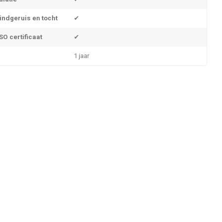
indgeruis en tocht
✔
O certificaat
✔
1 jaar