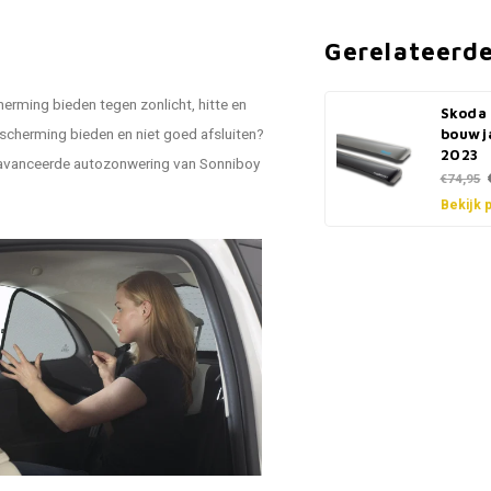
Gerelateerd
erming bieden tegen zonlicht, hitte en
Skoda
scherming bieden en niet goed afsluiten?
bouwj
2023
geavanceerde autozonwering van Sonniboy
€74,95
Bekijk 