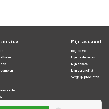
nservice
Mijn account
ice
Registreren
 afhalen
Mijn bestellingen
oden
Mijn tickets
tourneren
Mijn verlanglijst
Vergelijk producten
oorwaarden
cy