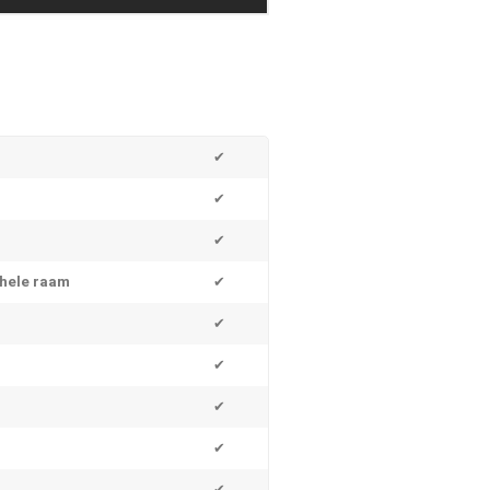
✔
✔
✔
ehele raam
✔
✔
✔
✔
✔