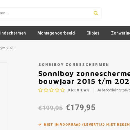
windschermen
Montage voorbeeld
Clipjes
Zonwerin
t/m 2023
SONNIBOY ZONNESCHERMEN
Sonniboy zonnescherme
bouwjaar 2015 t/m 20
0
REVIEWS
Je beoordeling toev
€179,95
€199,95
NIET IN VOORRAAD (LEVERTIJD NIET BEKEN