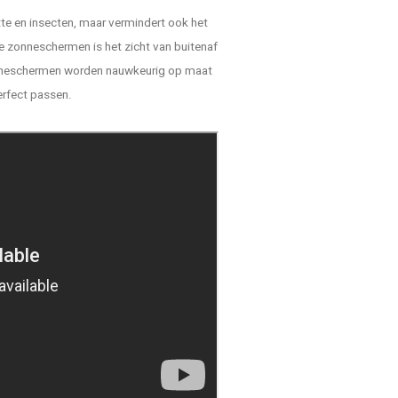
tte en insecten, maar vermindert ook het
ze zonneschermen is het zicht van buitenaf
zonneschermen worden nauwkeurig op maat
rfect passen.