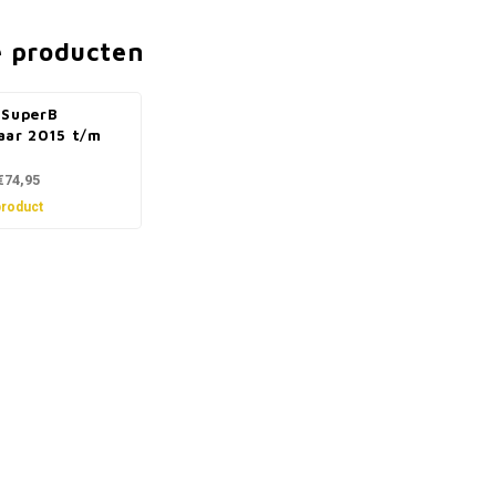
e producten
 SuperB
aar 2015 t/m
€74,95
product