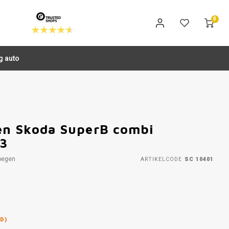
0
g auto
n Skoda SuperB combi
23
oegen
ARTIKELCODE
SC 10401
D)