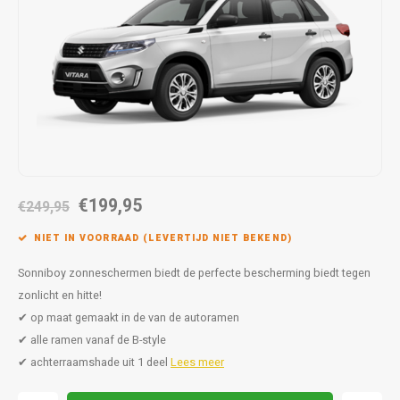
Autoz
Autoz
Dodge
Dacia
Autoz
Autoz
Autoz
Autoz
Autoz
Autoz
Autoz
Autoz
Autoz
Autoz
Autoz
Fiat
Daewoo
Autoz
Autoz
Autoz
Autoz
Autoz
Autoz
Autoz
Autoz
Autoz
Ford
Daihatsu
Autoz
Autoz
Autoz
Autoz
Autoz
Honda
Dodge
Autoz
Autoz
Autoz
Autoz
Hyundai
Fiat
Autoz
Autoz
€199,95
€249,95
Autoz
Autoz
Jeep
Ford
NIET IN VOORRAAD (LEVERTIJD NIET BEKEND)
Autoz
Autoz
Kia
Honda
Sonniboy zonneschermen biedt de perfecte bescherming biedt tegen
zonlicht en hitte!
Autoz
Lancia
Hyundai
✔ op maat gemaakt in de van de autoramen
✔ alle ramen vanaf de B-style
Autoz
Land Rover
Jaguar
✔ achterraamshade uit 1 deel
Lees meer
Autoz