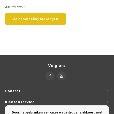
Alle reviews
Smart
Opel
Je beoordeling toevoegen
Subaru
Peugeot
Suzuki
Porsche
Toyota
Renault
Volkswagen
Saab
Volg ons
Volvo
Seat
Skoda
Contact
Smart
Klantenservice
SsangYong
Door het gebruiken van onze website, ga je akkoord met
Mijn account