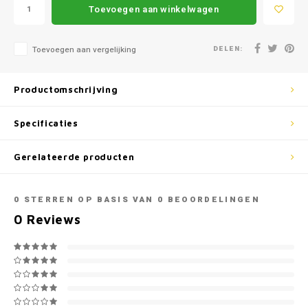
Mazda
Jeep
Toevoegen aan winkelwagen
Autoz
Mercedes
Kia
DELEN:
Toevoegen aan vergelijking
Autoz
Mini
Lancia
Productomschrijving
Autoz
Nissan
Land Rover
Specificaties
Autoz
Opel
Lexus
Gerelateerde producten
Autoz
Peugeot
Mazda
0
STERREN OP BASIS VAN
0
BEOORDELINGEN
Autoz
Porsche
Mercedes
0
Reviews
Autoz
Renault
Mini
Seat
Mitsubishi
Skoda
Nissan