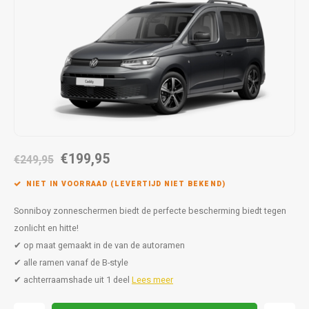
Autoz
Autoz
Dodge
Dacia
Autoz
Autoz
Autoz
Autoz
Autoz
Autoz
Autoz
Autoz
Autoz
Autoz
Autoz
Fiat
Daewoo
Autoz
Autoz
Autoz
Autoz
Autoz
Autoz
Autoz
Autoz
Autoz
Ford
Daihatsu
Autoz
Autoz
Autoz
Autoz
Autoz
Honda
Dodge
Autoz
Autoz
Autoz
Autoz
Hyundai
Fiat
Autoz
Autoz
€199,95
€249,95
Autoz
Autoz
Jeep
Ford
NIET IN VOORRAAD (LEVERTIJD NIET BEKEND)
Autoz
Autoz
Kia
Honda
Sonniboy zonneschermen biedt de perfecte bescherming biedt tegen
zonlicht en hitte!
Autoz
Lancia
Hyundai
✔ op maat gemaakt in de van de autoramen
✔ alle ramen vanaf de B-style
Autoz
Land Rover
Jaguar
✔ achterraamshade uit 1 deel
Lees meer
Autoz