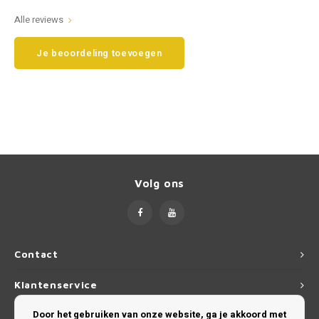
Alle reviews
Smart
Opel
Je beoordeling toevoegen
Subaru
Peugeot
Suzuki
Porsche
Toyota
Renault
Volkswagen
Saab
Volg ons
Volvo
Seat
Skoda
Contact
Smart
Klantenservice
SsangYong
Door het gebruiken van onze website, ga je akkoord met
Mijn account