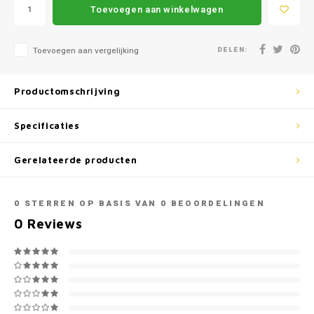
Mazda
Jeep
Toevoegen aan winkelwagen
Autoz
Mercedes
Kia
DELEN:
Toevoegen aan vergelijking
Autoz
Mini
Lancia
Productomschrijving
Autoz
Nissan
Land Rover
Specificaties
Autoz
Opel
Lexus
Gerelateerde producten
Autoz
Peugeot
Mazda
0
STERREN OP BASIS VAN
0
BEOORDELINGEN
Autoz
Porsche
Mercedes
0
Reviews
Autoz
Renault
Mini
Seat
Mitsubishi
Skoda
Nissan